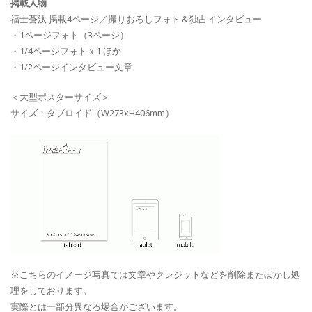
掲載人物
福士蒼汰 掲載4ページ／撮りおろしフォト＆独占インタビュー
・1ページフォト（3ページ）
・1/4ページフォトｘ1 ほか
・1/2ページインタビュー文章
＜大型ポスターサイズ＞
サイズ：タブロイド（W273xH406mm）
※こちらのイメージ写真では文章やクレジットなどを削除またぼかし処
理をしております。
実際とは一部分異なる場合がございます。