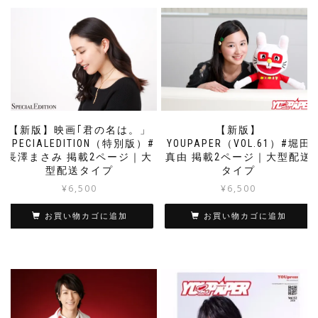
【新版】映画｢君の名は。」
【新版】
SPECIALEDITION（特別版）#
YOUPAPER（VOL.61）#堀田
長澤まさみ 掲載2ページ｜大
真由 掲載2ページ｜大型配送
型配送タイプ
タイプ
¥
6,500
¥
6,500
お買い物カゴに追加
お買い物カゴに追加