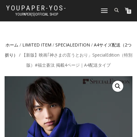
YOUPAPER-YOS-
ナ
0
YOUPAPER(S)OFFICIAL SHOP
ビ
ゲ
ー
シ
ョ
ホーム
/
LIMITED ITEM
/
SPECIALEDITION
/
A4サイズ配送（2つ
ン
切
折り）
/ 【新版】映画｢神さまの言うとおり」SpecialEdition（特別
り
替
版）#福士蒼汰 掲載4ページ｜A4配送タイプ
え