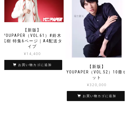
【新版】
YOUPAPER（VOL.61）#鈴木
拡樹 特集6ページ｜A4配送タ
イプ
¥
14,400
お買い物カゴに追加
【新版】
YOUPAPER（VOL.52）10冊セ
ット
¥
320,000
お買い物カゴに追加