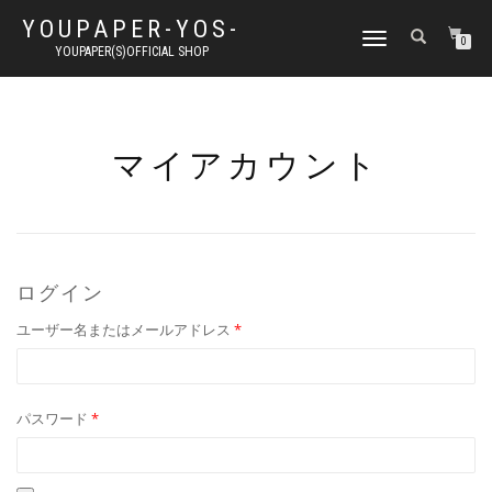
YOUPAPER-YOS-
ナ
0
YOUPAPER(S)OFFICIAL SHOP
ビ
ゲ
ー
シ
ョ
マイアカウント
ン
切
り
替
え
ログイン
必
ユーザー名またはメールアドレス
*
須
必
パスワード
*
須