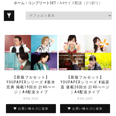
ホーム
/
コンプリートSET
/ A4サイズ配送（2つ折り）
【新版フルセット】
【新版フルセット】
YOUPAPERシリーズ #新木
YOUPAPERシリーズ #福原
宏典 掲載19回分 計40ぺー
遥 連載20回分 計40ぺージ
ジ｜A4配送タイプ
｜A4配送タイプ
¥
96,000
¥
96,000
お買い物カゴに追加
お買い物カゴに追加