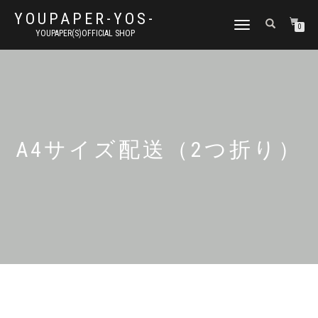
YOUPAPER-YOS-
ナ
0
YOUPAPER(S)OFFICIAL SHOP
ビ
ゲ
ー
シ
ョ
ン
切
り
A4サイズ配送（2つ折り）
替
え