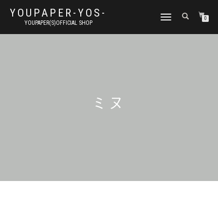
YOUPAPER-YOS-
ナ
0
YOUPAPER(S)OFFICIAL SHOP
ビ
ゲ
ー
シ
ョ
ン
切
り
ミヌ
替
え