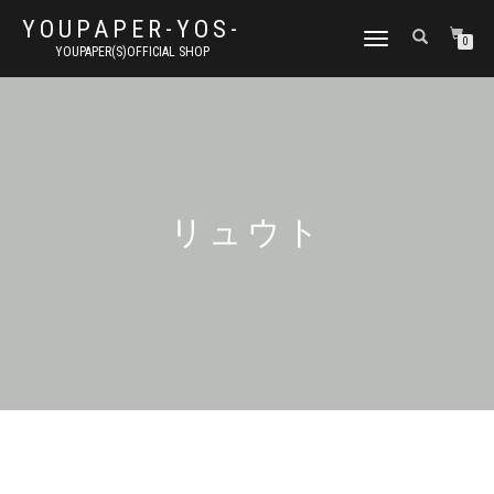
YOUPAPER-YOS-
ナ
0
YOUPAPER(S)OFFICIAL SHOP
ビ
ゲ
ー
シ
ョ
ン
切
り
リュウト
替
え