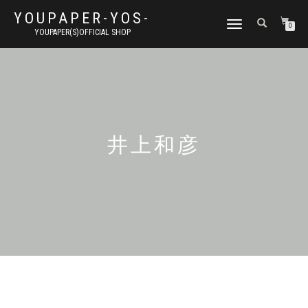
YOUPAPER-YOS-
ナ
0
YOUPAPER(S)OFFICIAL SHOP
ビ
ゲ
ー
シ
ョ
ン
切
り
井上和彦
替
え