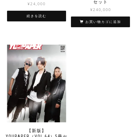
セット
¥
24,000
¥
240,000
続きを読む
お買い物カゴに追加
【新版】
YOUPAPER（VOL.64）5冊セ