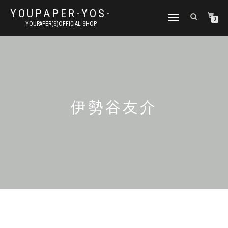
YOUPAPER-YOS-
ナ
0
YOUPAPER(S)OFFICIAL SHOP
ビ
ゲ
ー
シ
ョ
ン
切
り
伊勢谷友介
替
え