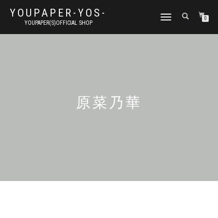
YOUPAPER-YOS-
ナ
0
YOUPAPER(S)OFFICIAL SHOP
ビ
ゲ
ー
シ
ョ
ン
切
り
原菜乃華
替
え