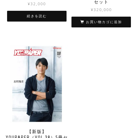
セット
¥
32,000
¥
320,000
続きを読む
お買い物カゴに追加
【新版】
YOUPAPER（VOL.38）5冊セ