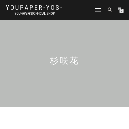
YOUPAPER-YOS-
ナ
0
YOUPAPER(S)OFFICIAL SHOP
ビ
ゲ
ー
シ
ョ
ン
切
り
杉咲花
替
え