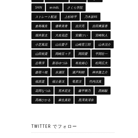
SHIN
w-inds.
さくら学院
ストレート配送
上杉柊平
乃木坂46
倉島颯良
優希美青
吉沢亮
吉田爽葉香
堀井新太
大友花恋
安蘭けい
宮崎秋人
小芝風花
山出愛子
山崎育三郎
山本涼介
山田裕貴
岡崎百々子
岡田愛
平間壮一
志尊淳
新谷ゆづみ
有友緒心
松岡広大
森萌々穂
永瀬匡
瀬戸利樹
神木隆之介
福原遥
福士蒼汰
竜星涼
竹内涼真
花岡なつみ
荒木宏文
藤平華乃
西銘駿
髙橋ひかる
麻生真彩
黒澤美澪奈
TWITTER でフォロー