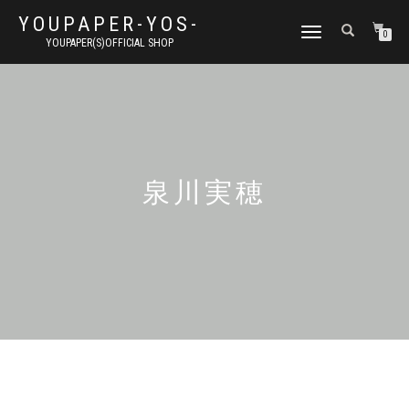
YOUPAPER-YOS-
ナ
0
YOUPAPER(S)OFFICIAL SHOP
ビ
ゲ
ー
シ
ョ
ン
切
り
泉川実穂
替
え