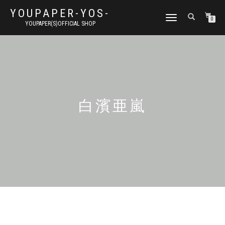
YOUPAPER-YOS-
ナ
0
YOUPAPER(S)OFFICIAL SHOP
ビ
ゲ
ー
シ
ョ
ン
切
り
白濱亜嵐
替
え