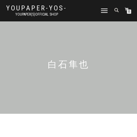
YOUPAPER-YOS-
ナ
0
YOUPAPER(S)OFFICIAL SHOP
ビ
ゲ
ー
シ
ョ
ン
切
り
白石隼也
替
え