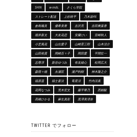
SHIN
w-inds.
さくら学院
ストレート配送
上杉柊平
乃木坂46
倉島颯良
優希美青
吉沢亮
吉田爽葉香
堀井新太
大友花恋
安蘭けい
宮崎秋人
小芝風花
山出愛子
山崎育三郎
山本涼介
山田裕貴
岡崎百々子
岡田愛
平間壮一
志尊淳
新谷ゆづみ
有友緒心
松岡広大
森萌々穂
永瀬匡
瀬戸利樹
神木隆之介
福原遥
福士蒼汰
竜星涼
竹内涼真
花岡なつみ
荒木宏文
藤平華乃
西銘駿
髙橋ひかる
麻生真彩
黒澤美澪奈
TWITTER でフォロー