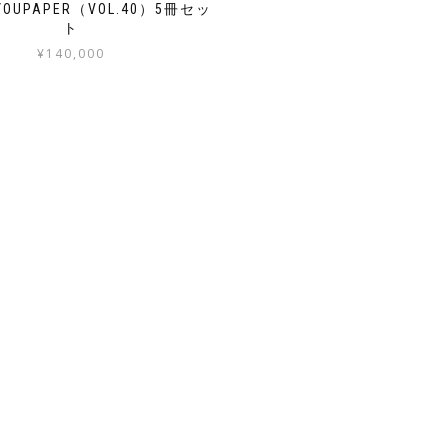
OUPAPER（VOL.40）5冊セッ
ト
¥
140,000