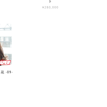
ト
¥
280,000
 -09-