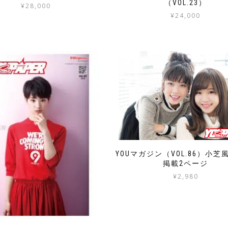
（VOL.23）
¥
28,000
¥
24,000
YOUマガジン（VOL.86）小芝風花
掲載2ページ
¥
2,980