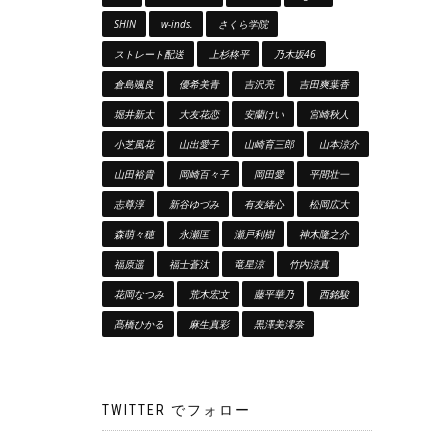
SHIN
w-inds.
さくら学院
ストレート配送
上杉柊平
乃木坂46
倉島颯良
優希美青
吉沢亮
吉田爽葉香
堀井新太
大友花恋
安蘭けい
宮崎秋人
小芝風花
山出愛子
山崎育三郎
山本涼介
山田裕貴
岡崎百々子
岡田愛
平間壮一
志尊淳
新谷ゆづみ
有友緒心
松岡広大
森萌々穂
永瀬匡
瀬戸利樹
神木隆之介
福原遥
福士蒼汰
竜星涼
竹内涼真
花岡なつみ
荒木宏文
藤平華乃
西銘駿
髙橋ひかる
麻生真彩
黒澤美澪奈
TWITTER でフォロー