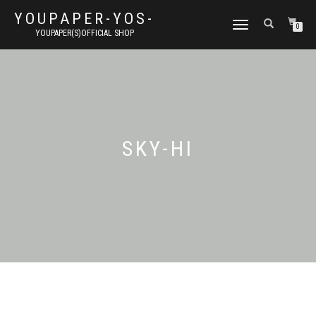
YOUPAPER-YOS-
ナ
0
YOUPAPER(S)OFFICIAL SHOP
ビ
ゲ
ー
シ
ョ
ン
切
り
SKY-HI
替
え