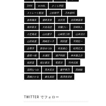
SHIN
w-inds.
さくら学院
ストレート配送
上杉柊平
乃木坂46
倉島颯良
優希美青
吉沢亮
吉田爽葉香
堀井新太
大友花恋
安蘭けい
宮崎秋人
小芝風花
山出愛子
山崎育三郎
山本涼介
山田裕貴
岡崎百々子
岡田愛
平間壮一
志尊淳
新谷ゆづみ
有友緒心
松岡広大
森萌々穂
永瀬匡
瀬戸利樹
神木隆之介
福原遥
福士蒼汰
竜星涼
竹内涼真
花岡なつみ
荒木宏文
藤平華乃
西銘駿
髙橋ひかる
麻生真彩
黒澤美澪奈
TWITTER でフォロー