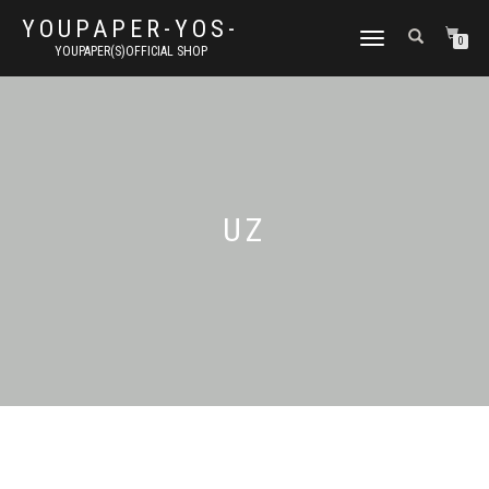
YOUPAPER-YOS-
ナ
0
YOUPAPER(S)OFFICIAL SHOP
ビ
ゲ
ー
シ
ョ
ン
切
り
UZ
替
え