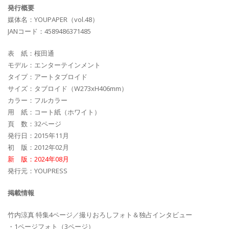
発行概要
媒体名：YOUPAPER（vol.48）
JANコード：4589486371485
表 紙：桜田通
モデル：エンターテインメント
タイプ：アートタブロイド
サイズ：タブロイド（W273xH406mm）
カラー：フルカラー
用 紙：コート紙（ホワイト）
頁 数：32ページ
発行日：2015年11月
初 版：2012年02月
新 版：2024年08月
発行元：YOUPRESS
掲載情報
竹内涼真 特集4ページ／撮りおろしフォト＆独占インタビュー
・1ページフォト（3ページ）