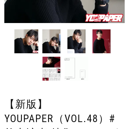
【新版】
YOUPAPER（VOL.48）#