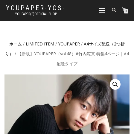
YOUPAPER-YOS-
ナ
0
YOUPAPER(S)OFFICIAL SHOP
ビ
ゲ
ー
シ
ョ
ホーム
/
LIMITED ITEM
/
YOUPAPER
/
A4サイズ配送（2つ折
ン
切
り）
/ 【新版】YOUPAPER（vol.48）#竹内涼真 特集4ページ｜A4
り
替
配送タイプ
え