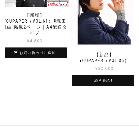
【新版】
YOUPAPER（VOL.61）#堀田
真由 掲載2ページ｜A4配送タ
イプ
¥
4,800
お買い物カゴに追加
【新品】
YOUPAPER（VOL.35）
¥
32,000
続きを読む