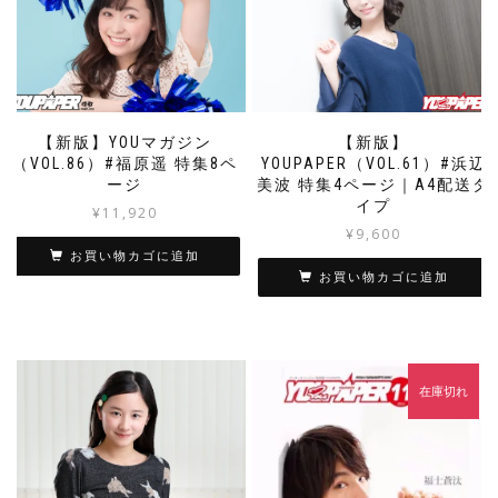
【新版】YOUマガジン
【新版】
（VOL.86）#福原遥 特集8ペ
YOUPAPER（VOL.61）#浜辺
ージ
美波 特集4ページ｜A4配送タ
イプ
¥
11,920
¥
9,600
お買い物カゴに追加
お買い物カゴに追加
在庫切れ