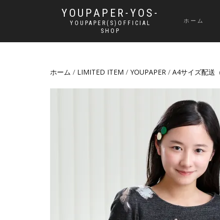
YOUPAPER-YOS-
ホーム
YOUPAPER(S)OFFICIAL
SHOP
ホーム
/
LIMITED ITEM
/
YOUPAPER
/
A4サイズ配送