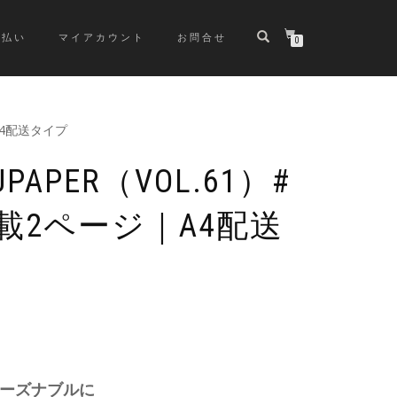
支払い
マイアカウント
お問合せ
0
A4配送タイプ
APER（VOL.61）#
載2ページ｜A4配送
リーズナブルに