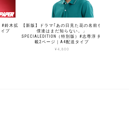
1）#鈴木拡
【新版】ドラマ｢あの日見た花の名前を
タイプ
僕達はまだ知らない。」
SPECIALEDITION（特別版）#志尊淳 掲
載2ページ｜A4配送タイプ
¥
4,800