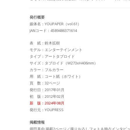
発行概要
媒体名：YOUPAPER（vol.61）
JANコード：4589486371614
表 紙：鈴木拡樹
モデル：エンターテインメント
タイプ：アートタブロイド
サイズ：タブロイド（W273xH406mm）
カラー：フルカラー
用 紙：コート紙（ホワイト）
頁 数：32ページ
発行日：2017年01月
初 版：2012年02月
新 版：2024年08月
発行元：YOUPRESS
掲載情報
堀田真由 掲載2ページ／撮りおろしフォト＆独占インタビ