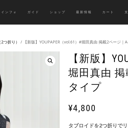
インフォ
ガイド
ショップ
最新情報
カート
（2つ折り）
/ 【新版】YOUPAPER（vol.61）#堀田真由 掲載2ページ｜
【新版】YOUP
堀田真由 掲
タイプ
¥
4,800
タブロイドを2つ折りで