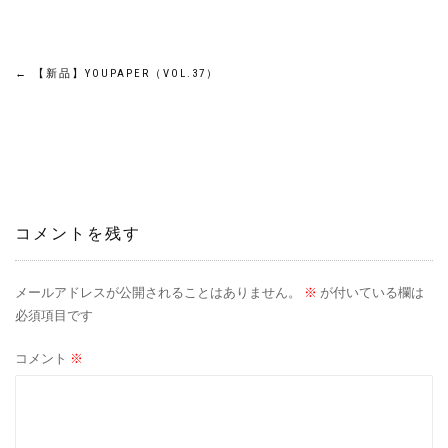
投
←
【新品】YOUPAPER（VOL.37）
稿
ナ
ビ
コメントを残す
ゲ
ー
メールアドレスが公開されることはありません。
※
が付いている欄は
必須項目です
シ
コメント
※
ョ
ン