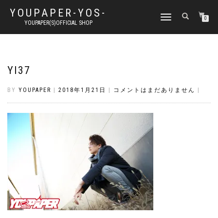
YOUPAPER-YOS-
ナ
0
YOUPAPER(S)OFFICIAL SHOP
ビ
ゲ
ー
シ
ョ
YI37
ン
切
BY
YOUPAPER
|
2018年1月21日
|
コメントはまだありません
|
り
替
え