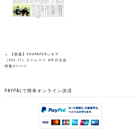
投
←
【新版】YOUPAPERシネマ
（VOL.11）ストレート #中川大志
稿
特集2ページ
ナ
PAYPALで簡単オンライン決済
ビ
ゲ
ー
シ