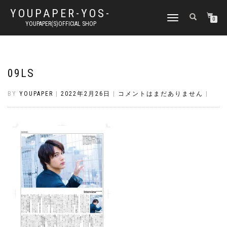
YOUPAPER-YOS-
ナ
0
YOUPAPER(S)OFFICIAL SHOP
ビ
ゲ
ー
シ
ョ
09LS
ン
切
BY
YOUPAPER
|
2022年2月26日
|
コメントはまだありません
|
り
替
え