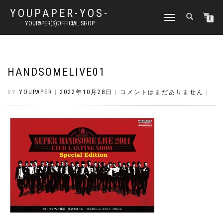
YOUPAPER-YOS-
ナ
0
YOUPAPER(S)OFFICIAL SHOP
ビ
ゲ
ー
シ
ョ
HANDSOMELIVE01
ン
切
BY
YOUPAPER
|
2022年10月28日
|
コメントはまだありません
|
り
替
え