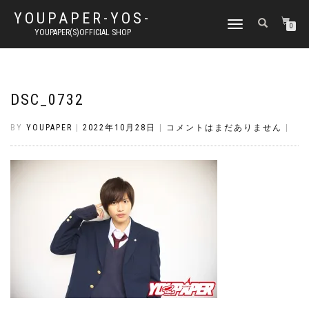
YOUPAPER-YOS-
ナ
0
YOUPAPER(S)OFFICIAL SHOP
ビ
ゲ
ー
シ
ョ
DSC_0732
ン
切
BY
YOUPAPER
|
2022年10月28日
|
コメントはまだありません
|
り
替
え