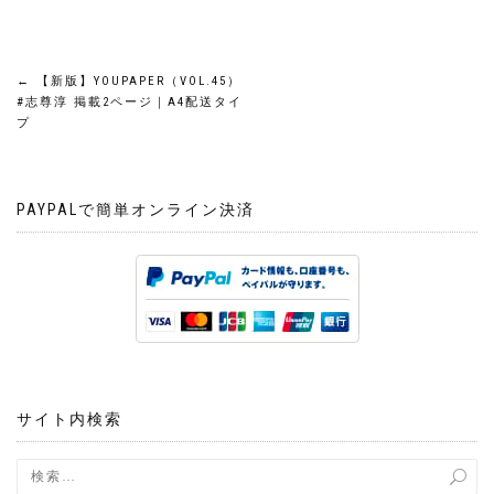
投
←
【新版】YOUPAPER（VOL.45）
#志尊淳 掲載2ページ｜A4配送タイ
稿
プ
ナ
PAYPALで簡単オンライン決済
ビ
ゲ
ー
シ
ョ
サイト内検索
ン