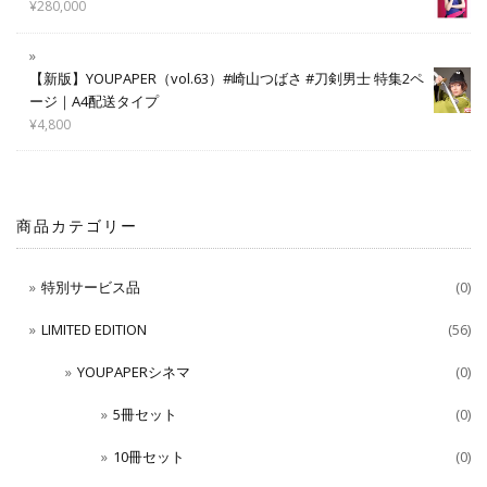
¥
280,000
【新版】YOUPAPER（vol.63）#崎山つばさ #刀剣男士 特集2ペ
ージ｜A4配送タイプ
¥
4,800
商品カテゴリー
特別サービス品
(0)
LIMITED EDITION
(56)
YOUPAPERシネマ
(0)
5冊セット
(0)
10冊セット
(0)