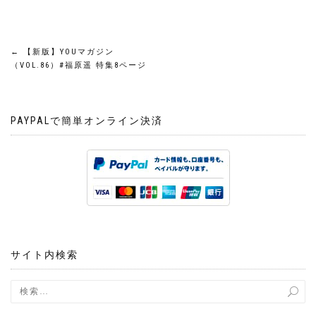
投
←
【新版】YOUマガジン
（VOL.86）#福原遥 特集8ページ
稿
ナ
PAYPALで簡単オンライン決済
ビ
ゲ
ー
シ
サイト内検索
ョ
ン