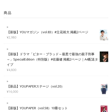
商品
【新版】YOUマガジン（vol.83）#立花裕大 掲載2ページ
¥
2,980
【新版】ドラマ「ビター・ブラッド～最悪で最強の親子刑事
～」SpecialEdition（特別版）#佐藤健 掲載2ページ｜A4配送タ
イプ
¥
4,800
【新品】YOUPAPERステージ（vol.20）
¥
16,000
【新版】YOUPAPER（vol.58）10冊セット