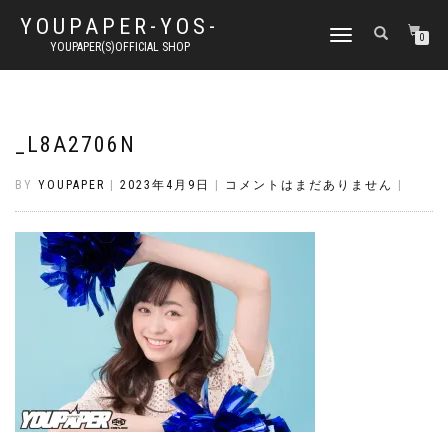
YOUPAPER-YOS-
ナ
0
YOUPAPER(S)OFFICIAL SHOP
ビ
ゲ
ー
シ
ョ
_L8A2706N
ン
切
BY
YOUPAPER
|
2023年4月9日
|
コメントはまだありません
|
り
替
え