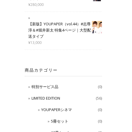
¥
280,000
【新版】YOUPAPER（vol.44）#志尊
淳＆#堀井新太 特集4ページ｜大型配
送タイプ
¥
13,000
商品カテゴリー
特別サービス品
(0)
LIMITED EDITION
(56)
YOUPAPERシネマ
(0)
5冊セット
(0)