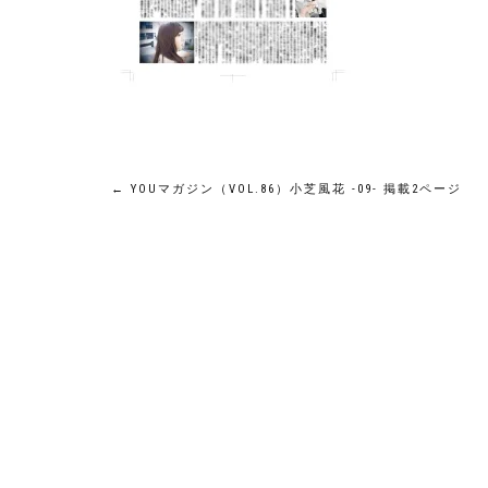
投
←
YOUマガジン（VOL.86）小芝風花 -09- 掲載2ページ
稿
ナ
ビ
ゲ
ー
シ