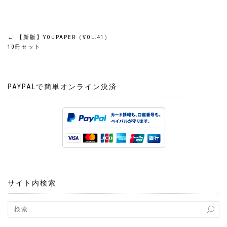
投
←
【新版】YOUPAPER（VOL.41）
10冊セット
稿
ナ
PAYPALで簡単オンライン決済
ビ
ゲ
ー
シ
サイト内検索
ョ
ン