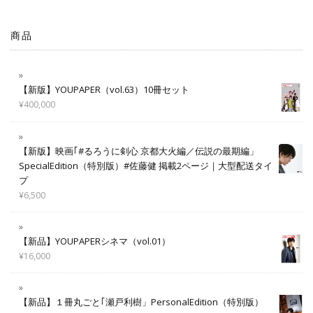
商品
【新版】YOUPAPER（vol.63）10冊セット
¥
400,000
【新版】映画｢#るろうに剣心 京都大火編／伝説の最期編」
SpecialEdition（特別版）#佐藤健 掲載2ページ｜大型配送タイ
プ
¥
6,500
【新品】YOUPAPERシネマ（vol.01）
¥
16,000
【新品】１冊丸ごと｢瀬戸利樹」PersonalEdition（特別版）