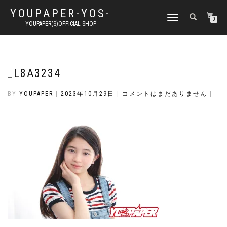
YOUPAPER-YOS-
ナ
0
YOUPAPER(S)OFFICIAL SHOP
ビ
ゲ
ー
シ
ョ
_L8A3234
ン
切
BY
YOUPAPER
|
2023年10月29日
|
コメントはまだありません
|
り
替
え