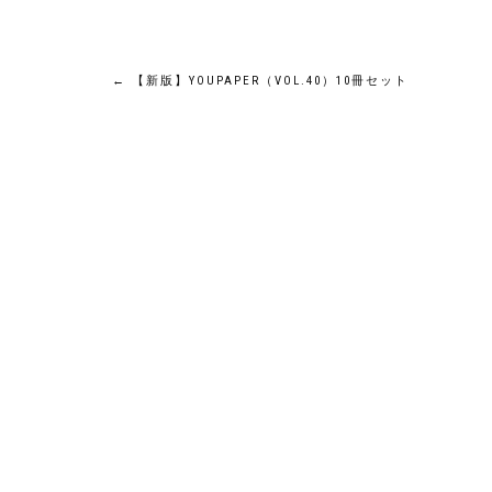
投
←
【新版】YOUPAPER（VOL.40）10冊セット
稿
ナ
ビ
ゲ
ー
シ
ョ
ン