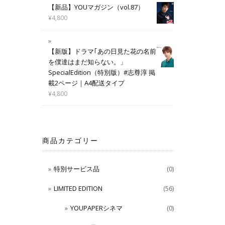
【新品】YOUマガジン（vol.87）
¥
4,800
【新版】ドラマ｢あの日見た花の名前
を僕達はまだ知らない。」
SpecialEdition（特別版）#志尊淳 掲
載2ページ｜A4配送タイプ
¥
4,800
商品カテゴリー
特別サービス品
(0)
LIMITED EDITION
(56)
YOUPAPERシネマ
(0)