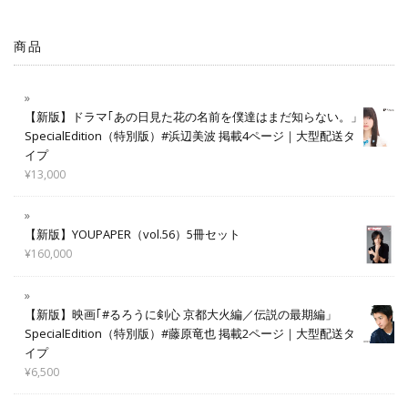
商品
【新版】ドラマ｢あの日見た花の名前を僕達はまだ知らない。」
SpecialEdition（特別版）#浜辺美波 掲載4ページ｜大型配送タ
イプ
¥
13,000
【新版】YOUPAPER（vol.56）5冊セット
¥
160,000
【新版】映画｢#るろうに剣心 京都大火編／伝説の最期編」
SpecialEdition（特別版）#藤原竜也 掲載2ページ｜大型配送タ
イプ
¥
6,500