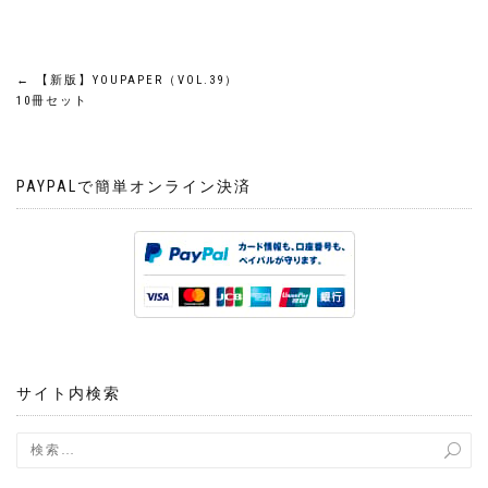
投
←
【新版】YOUPAPER（VOL.39）
10冊セット
稿
ナ
PAYPALで簡単オンライン決済
ビ
ゲ
ー
シ
サイト内検索
ョ
ン