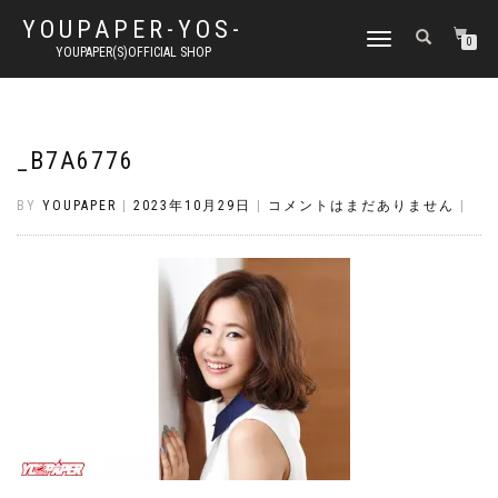
YOUPAPER-YOS-
ナ
0
YOUPAPER(S)OFFICIAL SHOP
ビ
ゲ
ー
シ
ョ
_B7A6776
ン
切
BY
YOUPAPER
|
2023年10月29日
|
コメントはまだありません
|
り
替
え