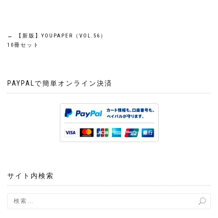
投
←
【新版】YOUPAPER（VOL.56）
10冊セット
稿
ナ
PAYPALで簡単オンライン決済
ビ
ゲ
ー
シ
サイト内検索
ョ
ン