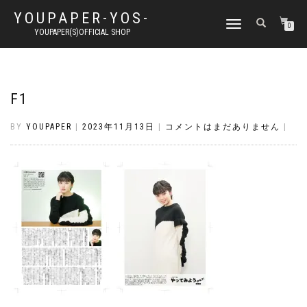
YOUPAPER-YOS-
ナ
0
YOUPAPER(S)OFFICIAL SHOP
ビ
ゲ
ー
シ
ョ
F1
ン
切
BY
YOUPAPER
|
2023年11月13日
|
コメントはまだありません
|
り
替
え