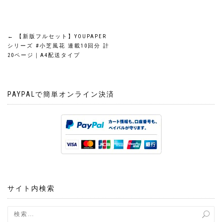
投
←
【新版フルセット】YOUPAPER
シリーズ #小芝風花 連載10回分 計
稿
20ページ｜A4配送タイプ
ナ
PAYPALで簡単オンライン決済
ビ
ゲ
ー
シ
ョ
サイト内検索
ン