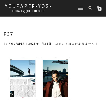
YOUPAPER-YOS-
ナ
0
YOUPAPER(S)OFFICIAL SHOP
ビ
ゲ
ー
シ
ョ
P37
ン
切
BY
YOUPAPER
|
2025年1月24日
|
コメントはまだありません
|
り
替
え