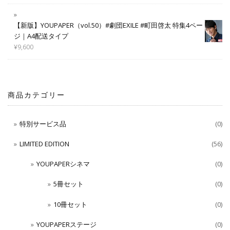
【新版】YOUPAPER（vol.50）#劇団EXILE #町田啓太 特集4ペー
ジ｜A4配送タイプ
¥
9,600
商品カテゴリー
特別サービス品
(0)
LIMITED EDITION
(56)
YOUPAPERシネマ
(0)
5冊セット
(0)
10冊セット
(0)
YOUPAPERステージ
(0)