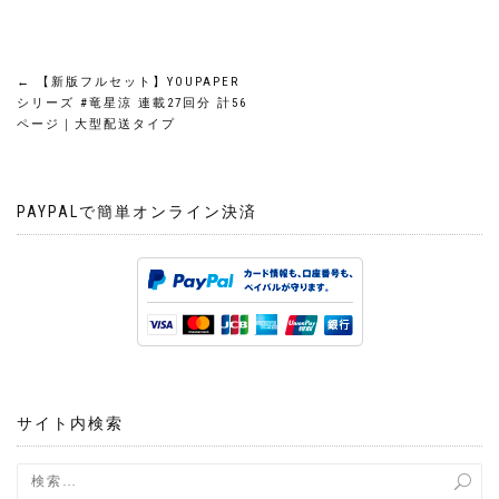
投
←
【新版フルセット】YOUPAPER
シリーズ #竜星涼 連載27回分 計56
稿
ページ｜大型配送タイプ
ナ
PAYPALで簡単オンライン決済
ビ
ゲ
ー
シ
ョ
サイト内検索
ン