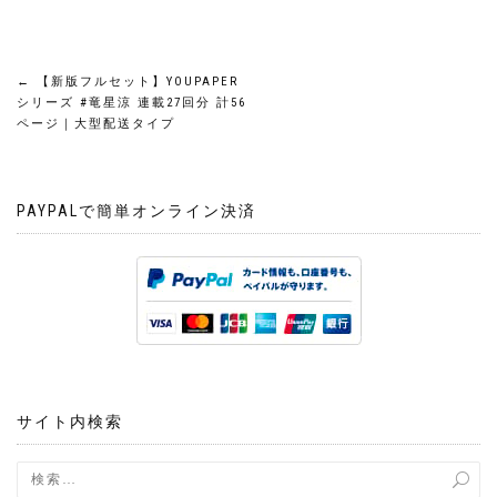
投
←
【新版フルセット】YOUPAPER
シリーズ #竜星涼 連載27回分 計56
稿
ページ｜大型配送タイプ
ナ
PAYPALで簡単オンライン決済
ビ
ゲ
ー
シ
ョ
サイト内検索
ン