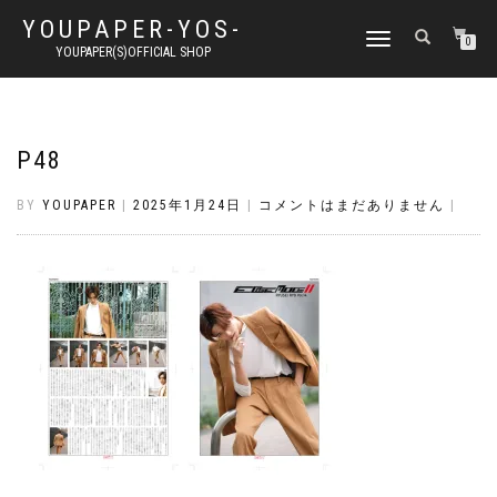
YOUPAPER-YOS-
ナ
0
YOUPAPER(S)OFFICIAL SHOP
ビ
ゲ
ー
シ
ョ
P48
ン
切
BY
YOUPAPER
|
2025年1月24日
|
コメントはまだありません
|
り
替
え