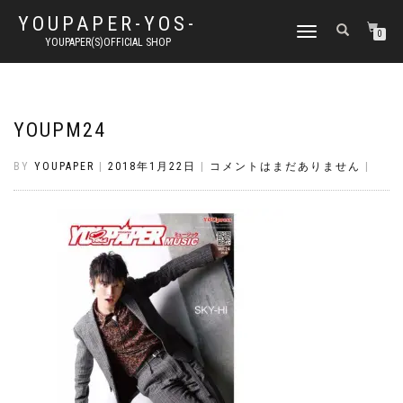
YOUPAPER-YOS-
ナ
0
YOUPAPER(S)OFFICIAL SHOP
ビ
ゲ
ー
シ
ョ
YOUPM24
ン
切
BY
YOUPAPER
|
2018年1月22日
|
コメントはまだありません
|
り
替
え