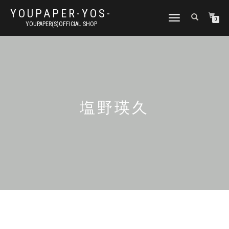
YOUPAPER-YOS-
ナ
0
YOUPAPER(S)OFFICIAL SHOP
ビ
ゲ
ー
シ
ョ
ン
切
り
塩野瑛久
替
え