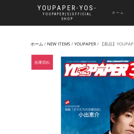
YOUPAPER-YOS-
ホーム
YOUPAPER(S)OFFICIAL
SHOP
ホーム
/
NEW ITEMS
/
YOUPAPER
/ 【新品】YOUPAPE
在庫切れ