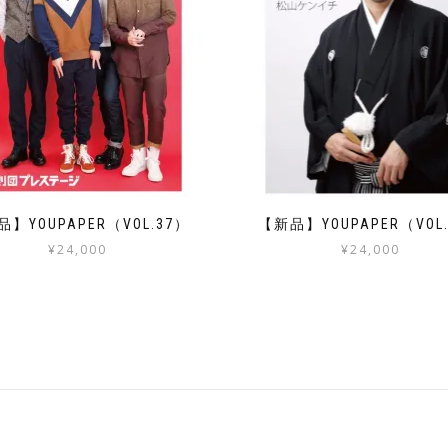
】YOUPAPER（VOL.37）
【新品】YOUPAPER（VOL
¥
24,000
¥
24,000