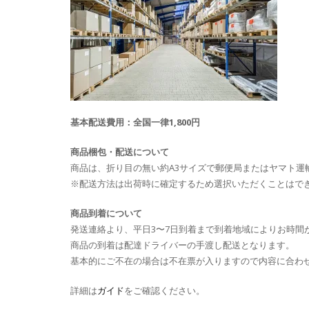
基本配送費用：全国一律1,800円
商品梱包・配送について
商品は、折り目の無い約A3サイズで郵便局またはヤマト運
※配送方法は出荷時に確定するため選択いただくことはで
商品到着について
発送連絡より、平日3〜7日到着まで到着地域によりお時間
商品の到着は配達ドライバーの手渡し配送となります。
基本的にご不在の場合は不在票が入りますので内容に合わ
詳細は
ガイド
をご確認ください。