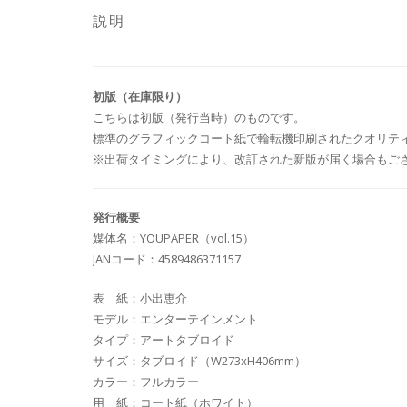
説明
初版（在庫限り）
こちらは初版（発行当時）のものです。
標準のグラフィックコート紙で輪転機印刷されたクオリテ
※出荷タイミングにより、改訂された新版が届く場合もご
発行概要
媒体名：YOUPAPER（vol.15）
JANコード：4589486371157
表 紙：小出恵介
モデル：エンターテインメント
タイプ：アートタブロイド
サイズ：タブロイド（W273xH406mm）
カラー：フルカラー
用 紙：コート紙（ホワイト）