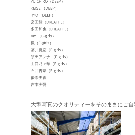
YUICHIRO（DEEP）
KEISEI（DEEP）
RYO（DEEP）
宮田慧（BREATHE）
多田和也（BREATHE）
Ami（E-girls）
楓（E-girls）
藤井夏恋（E-girls）
須田アンナ （E-girls）
山口乃々華（E-girls）
石井杏奈（E-girls）
優希美青
吉本実憂
大型写真のクオリティーをそのままにご自