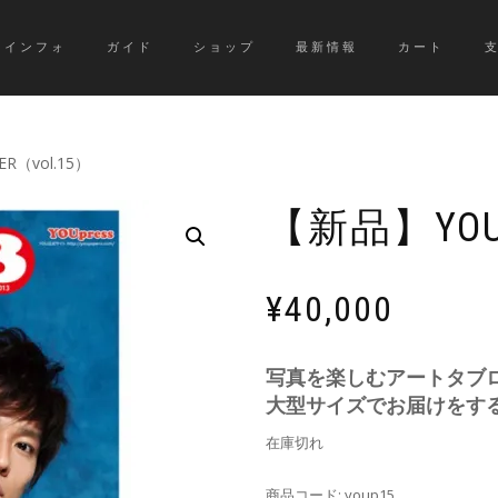
インフォ
ガイド
ショップ
最新情報
カート
R（vol.15）
【新品】YOUP
¥
40,000
写真を楽しむアートタブ
大型サイズでお届けをす
在庫切れ
商品コード:
youp15