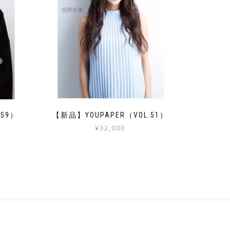
.59）
【新品】YOUPAPER（VOL.51）
¥
32,000