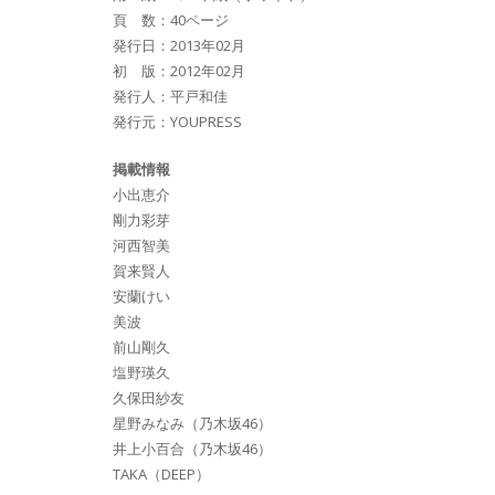
頁 数：40ページ
発行日：2013年02月
初 版：2012年02月
発行人：平戸和佳
発行元：YOUPRESS
掲載情報
小出恵介
剛力彩芽
河西智美
賀来賢人
安蘭けい
美波
前山剛久
塩野瑛久
久保田紗友
星野みなみ（乃木坂46）
井上小百合（乃木坂46）
TAKA（DEEP）