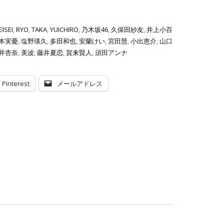
EISEI
,
RYO
,
TAKA
,
YUICHIRO
,
乃木坂46
,
久保田紗友
,
井上小百
本実憂
,
塩野瑛久
,
多田和也
,
安蘭けい
,
宮田慧
,
小出恵介
,
山口
井杏奈
,
美波
,
藤井夏恋
,
賀来賢人
,
須田アンナ
Pinterest
メールアドレス