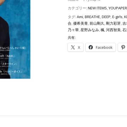
カテゴリー:
NEW ITEMS
,
YOUPAPER
タグ:
Ami
,
BREATHE
,
DEEP
,
E-girls
,
K
合
,
優希美青
,
前山剛久
,
剛力彩芽
,
吉
乃々華
,
星野みなみ
,
楓
,
河西智美
,
石
共有:
X
Facebook