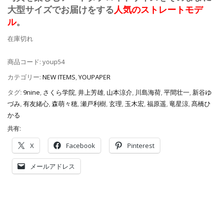
大型サイズでお届けをする
人気のストレートモデ
ル
。
在庫切れ
商品コード:
youp54
カテゴリー:
NEW ITEMS
,
YOUPAPER
タグ:
9nine
,
さくら学院
,
井上芳雄
,
山本涼介
,
川島海荷
,
平間壮一
,
新谷ゆ
づみ
,
有友緒心
,
森萌々穂
,
瀬戸利樹
,
玄理
,
玉木宏
,
福原遥
,
竜星涼
,
髙橋ひ
かる
共有:
X
Facebook
Pinterest
メールアドレス