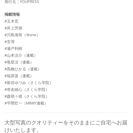
発行元：YOUPRESS
掲載情報
#玉木宏
#井上芳雄
#川島海荷（9nine）
#玄理
#瀬戸利樹
#山本涼介（連載）
#竜星涼（連載）
#髙橋ひかる（連載）
#福原遥（連載）
#新谷ゆ
づ
み
（さくら学院）
#有友緒心
（さくら学院）
#森萌々穂
（さくら学院）
#平間壮一（MIMIY連載）
大型写真のクオリティーをそのままにご自宅へお届
けいたします。