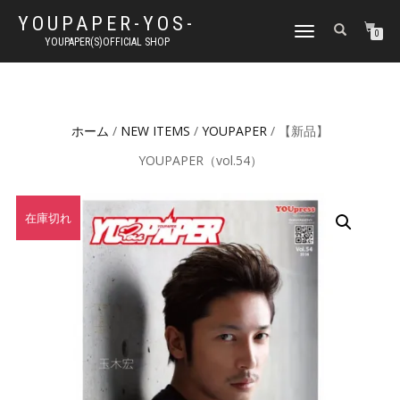
YOUPAPER-YOS-
ナ
0
YOUPAPER(S)OFFICIAL SHOP
ビ
ゲ
ー
シ
ョ
ホーム
/
NEW ITEMS
/
YOUPAPER
/ 【新品】
ン
切
YOUPAPER（vol.54）
り
替
え
在庫切れ