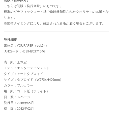
初版（在庫限り）
こちらは初版（発行当時）のものです。
標準のグラフィックコート紙で輪転機印刷されたクオリティの本紙とな
ります。
※出荷タイミングにより、改訂された新版が届く場合もございます。
発行概要
媒体名：YOUPAPER（vol.54）
JANコード：4589486371546
表 紙：玉木宏
モデル：エンターテインメント
タイプ：アートタブロイド
サイズ：タブロイド（W273xH406mm）
カラー：フルカラー
用 紙：コート紙（ホワイト）
頁 数：32ページ
発行日：2016年05月
初 版：2012年02月