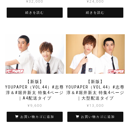
¥
32,000
¥
24,000
続きを読む
続きを読む
【新版】
【新版】
YOUPAPER（VOL.44）#志尊
YOUPAPER（VOL.44）#志尊
淳＆#堀井新太 特集4ページ
淳＆#堀井新太 特集4ページ
｜A4配送タイプ
｜大型配送タイプ
¥
9,600
¥
13,000
お買い物カゴに追加
お買い物カゴに追加