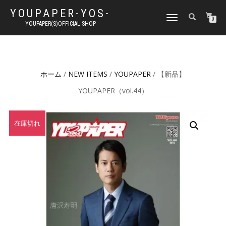
YOUPAPER-YOS-
ナ
0
YOUPAPER(S)OFFICIAL SHOP
ビ
ゲ
ー
シ
ョ
ホーム
/
NEW ITEMS
/
YOUPAPER
/ 【新品】
ン
切
YOUPAPER（vol.44）
り
替
え
在庫切れ