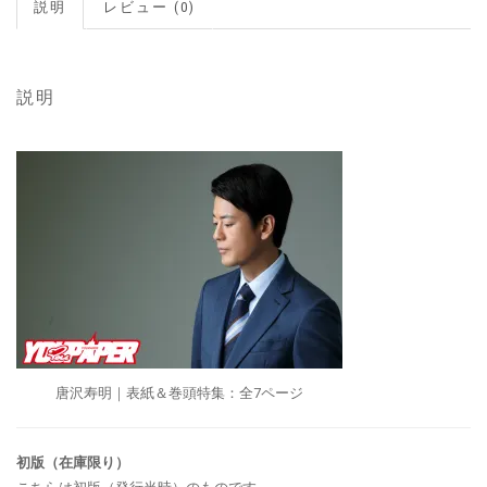
説明
レビュー (0)
説明
唐沢寿明｜表紙＆巻頭特集：全7ページ
初版（在庫限り）