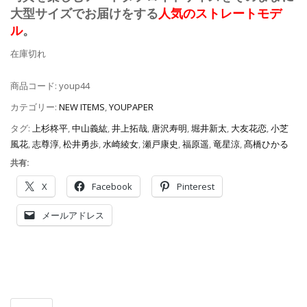
大型サイズでお届けをする
人気のストレートモデ
ル
。
在庫切れ
商品コード:
youp44
カテゴリー:
NEW ITEMS
,
YOUPAPER
タグ:
上杉柊平
,
中山義紘
,
井上拓哉
,
唐沢寿明
,
堀井新太
,
大友花恋
,
小芝
風花
,
志尊淳
,
松井勇歩
,
水崎綾女
,
瀬戸康史
,
福原遥
,
竜星涼
,
髙橋ひかる
共有:
X
Facebook
Pinterest
メールアドレス