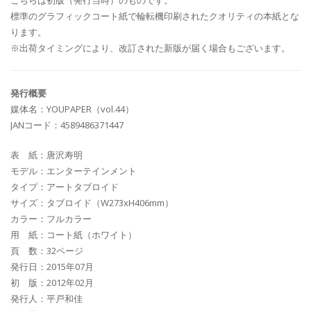
こちらは初版（発行当時）のものです。
標準のグラフィックコート紙で輪転機印刷されたクオリティの本紙とな
ります。
※出荷タイミングにより、改訂された新版が届く場合もございます。
発行概要
媒体名：YOUPAPER（vol.44）
JANコード：4589486371447
表 紙：唐沢寿明
モデル：エンターテインメント
タイプ：アートタブロイド
サイズ：タブロイド（W273xH406mm）
カラー：フルカラー
用 紙：コート紙（ホワイト）
頁 数：32ページ
発行日：2015年07月
初 版：2012年02月
発行人：平戸和佳