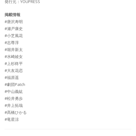
発行元：YOUPRESS
掲載情報
#唐沢寿明
#瀬戸康史
#小芝風花
#志尊淳
#堀井新太
#水崎綾女
#上杉柊平
#大友花恋
#福原遥
#劇団Patch
#中山義紘
#松井勇歩
#井上拓哉
#髙橋ひかる
#竜星涼