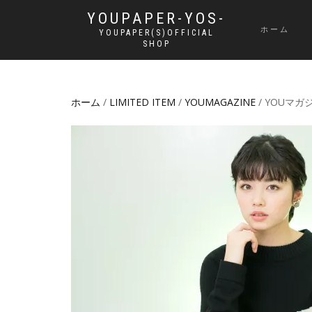
YOUPAPER-YOS-
ホーム
YOUPAPER(S)OFFICIAL
SHOP
ホーム
/
LIMITED ITEM
/
YOUMAGAZINE
/ YOUマガジ