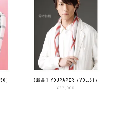
.50）
【新品】YOUPAPER（VOL.61）
¥
32,000