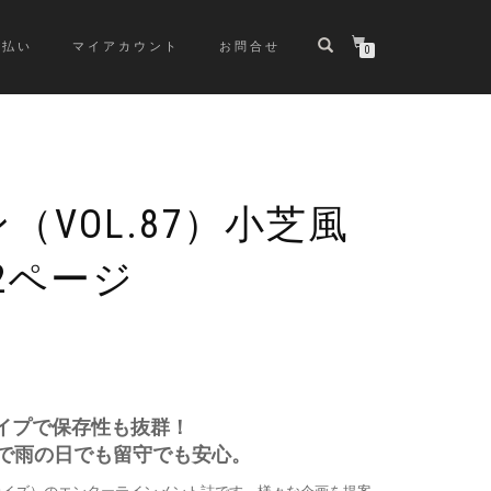
支払い
マイアカウント
お問合せ
0
（VOL.87）小芝風
載2ページ
イプで保存性も抜群！
筒で雨の日でも留守でも安心。