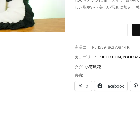
YOUマガジンは冊子タイプ（約A
した取材から美しい写真に加え、独
商品コード:
4589486370877FK
カテゴリー:
LIMITED ITEM
,
YOUMAG
タグ:
小芝風花
共有:
X
Facebook