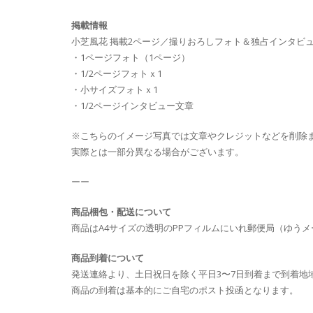
掲載情報
小芝風花 掲載2ページ／撮りおろしフォト＆独占インタビ
・1ページフォト（1ページ）
・1/2ページフォトｘ1
・小サイズフォトｘ1
・1/2ページインタビュー文章
※こちらのイメージ写真では文章やクレジットなどを削除
実際とは一部分異なる場合がございます。
ーー
商品梱包・配送について
商品はA4サイズの透明のPPフィルムにいれ郵便局（ゆう
商品到着について
発送連絡より、土日祝日を除く平日3〜7日到着まで到着地
商品の到着は基本的にご自宅のポスト投函となります。