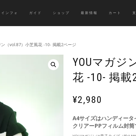
インフォ
ガイド
ショップ
最新情報
カート
ン（vol.87）小芝風花 -10- 掲載2ページ
YOUマガジン
花 -10- 掲
¥
2,980
A4サイズはハンディータ
クリアーPPフィルム封