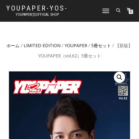
YOUPAPER-YOS-
ナ
0
YOUPAPER(S)OFFICIAL SHOP
ビ
ゲ
ー
シ
ョ
ホーム
/
LIMITED EDITION
/
YOUPAPER
/
5冊セット
/ 【新版】
ン
切
YOUPAPER（vol.62）5冊セット
り
替
え