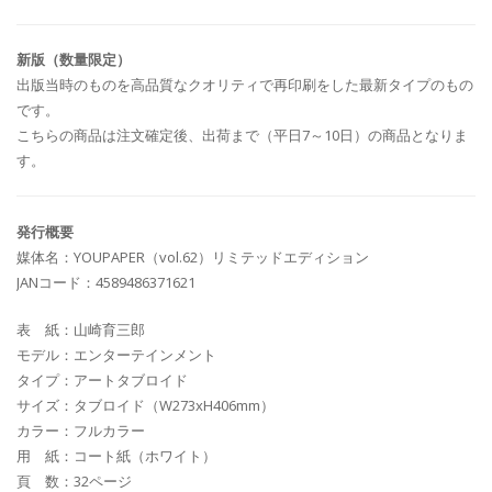
新版（数量限定）
出版当時のものを高品質なクオリティで再印刷をした最新タイプのもの
です。
こちらの商品は注文確定後、出荷まで（平日7～10日）の商品となりま
す。
発行概要
媒体名：YOUPAPER（vol.62）リミテッドエディション
JANコード：4589486371621
表 紙：山崎育三郎
モデル：エンターテインメント
タイプ：アートタブロイド
サイズ：タブロイド（W273xH406mm）
カラー：フルカラー
用 紙：コート紙（ホワイト）
頁 数：32ページ