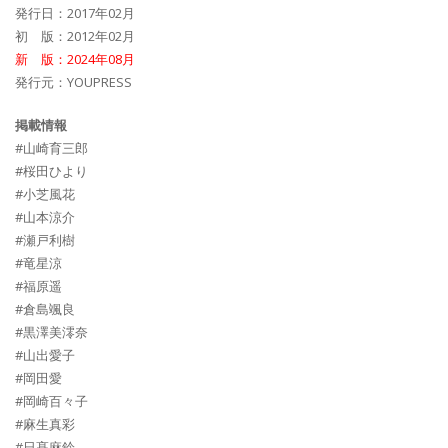
発行日：2017年02月
初 版：2012年02月
新 版：2024年08月
発行元：YOUPRESS
掲載情報
#山崎育三郎
#桜田ひより
#小芝風花
#山本涼介
#瀬戸利樹
#竜星涼
#福原遥
#倉島颯良
#黒澤美澪奈
#山出愛子
#岡田愛
#岡崎百々子
#麻生真彩
#日髙麻鈴