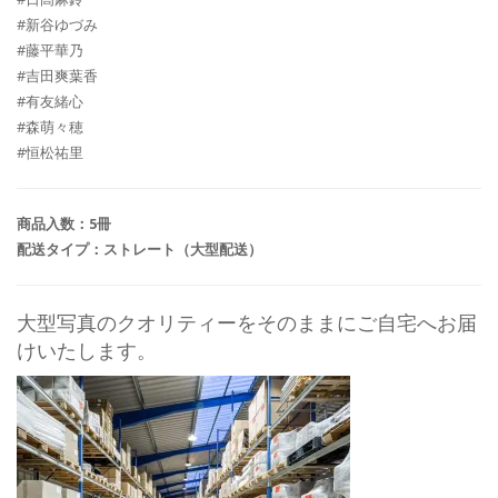
#新谷ゆづみ
#藤平華乃
#吉田爽葉香
#有友緒心
#森萌々穂
#恒松祐里
商品入数：5冊
配送タイプ：ストレート（大型配送）
大型写真のクオリティーをそのままにご自宅へお届
けいたします。