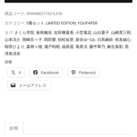
商品コード:
4589486371621LE05
カテゴリー:
5冊セット
,
LIMITED EDITION
,
YOUPAPER
タグ:
さくら学院
,
倉島颯良
,
吉田爽葉香
,
小芝風花
,
山出愛子
,
山崎育三郎
,
山本涼介
,
岡崎百々子
,
岡田愛
,
恒松祐里
,
新谷ゆづみ
,
日髙麻鈴
,
有友緒心
,
桜田ひより
,
森萌々穂
,
瀬戸利樹
,
福原遥
,
竜星涼
,
藤平華乃
,
麻生真彩
,
黒
澤美澪奈
共有:
X
Facebook
Pinterest
メールアドレス
説明