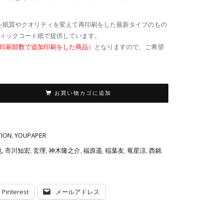
当時のものを紙質やクオリティを変えて再印刷をした最新タイプのもの
ィックコート紙で提供しています。
印刷部数で追加印刷をした商品）
となりますので、ご希望
お買い物カゴに追加
TION
,
YOUPAPER
也
,
市川知宏
,
玄理
,
神木隆之介
,
福原遥
,
稲葉友
,
竜星涼
,
西銘
Pinterest
メールアドレス