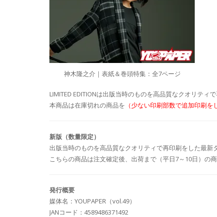
神木隆之介｜表紙＆巻頭特集：全7ページ
LIMITED EDITIONは出版当時のものを高品質なクオリ
本商品は在庫切れの商品を
（少ない印刷部数で追加印刷を
新版（数量限定）
出版当時のものを高品質なクオリティで再印刷をした最新
こちらの商品は注文確定後、出荷まで（平日7～10日）の
発行概要
媒体名：YOUPAPER（vol.49）
JANコード：4589486371492