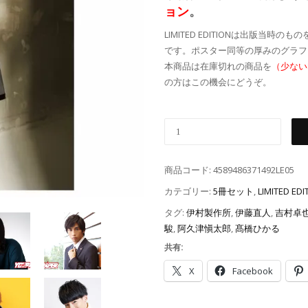
ョン
。
LIMITED EDITIONは出版
です。ポスター同等の厚みのグラフ
本商品は在庫切れの商品を
（少ない
の方はこの機会にどうぞ。
商品コード:
4589486371492LE05
カテゴリー:
5冊セット
,
LIMITED EDI
タグ:
伊村製作所
,
伊藤直人
,
吉村卓
駿
,
阿久津愼太郎
,
髙橋ひかる
共有:
X
Facebook