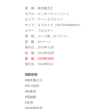
表 紙：神木隆之介
モデル：エンターテインメント
タイプ：アートタブロイド
サイズ：タブロイド（W273xH406mm）
カラー：フルカラー
用 紙：コート紙（ホワイト）
頁 数：32ページ
発行日：2015年12月
初 版：2012年02月
新 版：2024年08月
発行元：YOUPRESS
掲載情報
#神木隆之介
#市川知宏
#稲葉友
#西銘駿
#玄理
#伊村製作所