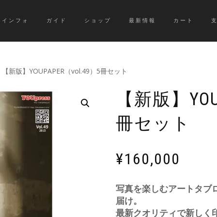
インフォ
ガイド
ショップ
最新情報
カート
/ 【新版】YOUPAPER（vol.49）5冊セット
【新版】YOUP
冊セット
¥
160,000
写真を楽しむアートタブ
届け。
最新クオリティで新しく