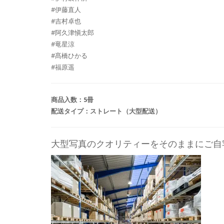
#伊藤直人
#吉村卓也
#阿久津愼太郎
#竜星涼
#髙橋ひかる
#福原遥
商品入数：5冊
配送タイプ：ストレート（大型配送）
大型写真のクオリティーをそのままにご自