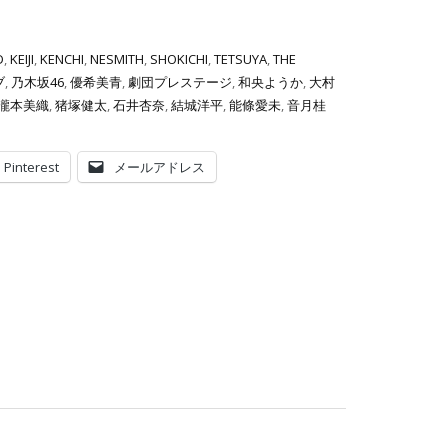
D
,
KEIJI
,
KENCHI
,
NESMITH
,
SHOKICHI
,
TETSUYA
,
THE
ブ
,
乃木坂46
,
優希美青
,
劇団プレステージ
,
和央ようか
,
大村
瀧本美織
,
猪塚健太
,
石井杏奈
,
結城洋平
,
能條愛未
,
音月桂
Pinterest
メールアドレス