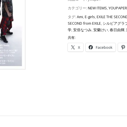
カテゴリー:
NEW ITEMS
,
YOUPAPER
タグ:
Ami
,
E-girls
,
EXILE THE SECON
SECOND from EXILE
,
シルビアグラ
学
,
安倍なつみ
,
安蘭けい
,
春日由輝
,
共有:
X
Facebook