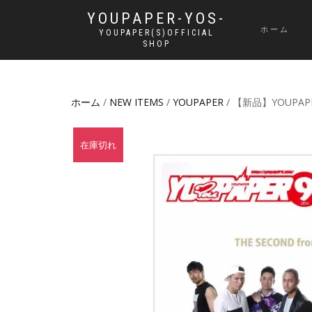
YOUPAPER-YOS-
ホーム
YOUPAPER(S)OFFICIAL
SHOP
ホーム
/
NEW ITEMS
/
YOUPAPER
/ 【新品】YOUPAPE
在庫切れ