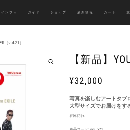
インフォ
ガイド
ショップ
最新情報
カート
R（vol.21）
【新品】YOUP
¥
32,000
写真を楽しむアートタブ
大型サイズでお届けをす
在庫切れ
商品コード:
youp21