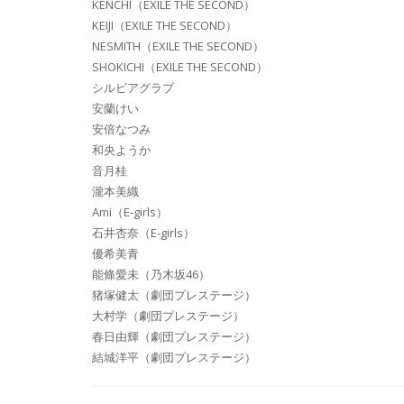
KENCHI（EXILE THE SECOND）
KEIJI（EXILE THE SECOND）
NESMITH（EXILE THE SECOND）
SHOKICHI（EXILE THE SECOND）
シルビアグラブ
安蘭けい
安倍なつみ
和央ようか
音月桂
瀧本美織
Ami（E-girls）
石井杏奈（E-girls）
優希美青
能條愛未（乃木坂46）
猪塚健太（劇団プレステージ）
大村学（劇団プレステージ）
春日由輝（劇団プレステージ）
結城洋平（劇団プレステージ）