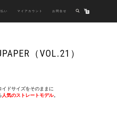
支払い
マイアカウント
お問合せ
0
APER（VOL.21）
ロイドサイズをそのままに
る
人気のストレートモデル
。