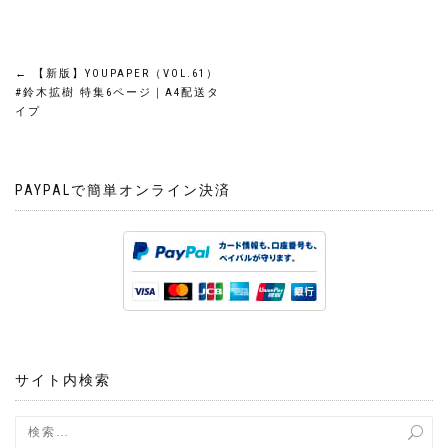
投
←
【新版】YOUPAPER（VOL.61）
#鈴木拡樹 特集6ページ｜A4配送タ
稿
イプ
ナ
PAYPALで簡単オンライン決済
ビ
ゲ
ー
シ
ョ
サイト内検索
ン