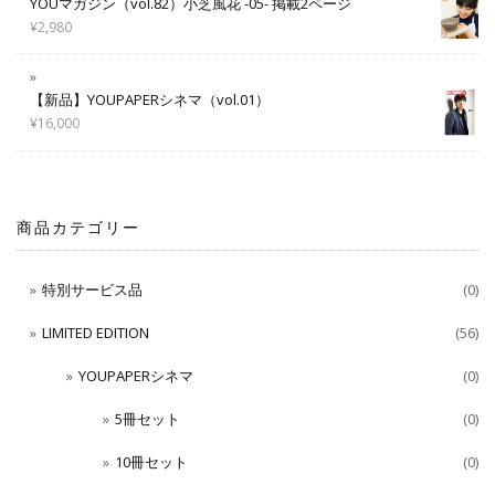
YOUマガジン（vol.82）小芝風花 -05- 掲載2ページ
¥
2,980
【新品】YOUPAPERシネマ（vol.01）
¥
16,000
商品カテゴリー
特別サービス品
(0)
LIMITED EDITION
(56)
YOUPAPERシネマ
(0)
5冊セット
(0)
10冊セット
(0)