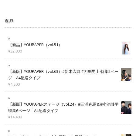
商品
【新品】YOUPAPER（vol.51）
¥
32,000
【新版】YOUPAPER（vol.63）#新木宏典 #刀剣男士 特集2ペー
ジ｜A4配送タイプ
¥
4,800
【新版】YOUPAPERステージ（vol.24）#三浦春馬＆#小池徹平
特集6ページ｜A4配送タイプ
¥
14,400