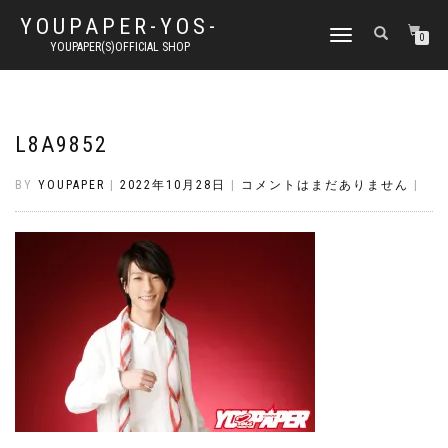
YOUPAPER-YOS-
ナ
0
YOUPAPER(S)OFFICIAL SHOP
ビ
ゲ
ー
シ
ョ
L8A9852
ン
切
BY
YOUPAPER
|
2022年10月28日
|
コメントはまだありません
|
り
替
え