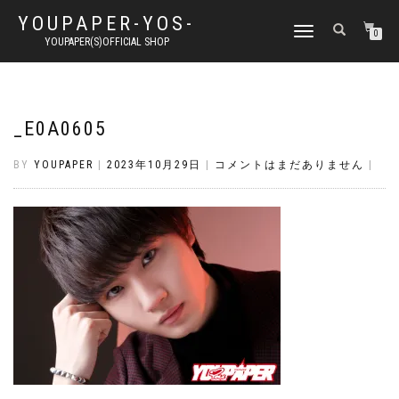
YOUPAPER-YOS-
ナ
0
YOUPAPER(S)OFFICIAL SHOP
ビ
ゲ
ー
シ
ョ
_E0A0605
ン
切
BY
YOUPAPER
|
2023年10月29日
|
コメントはまだありません
|
り
替
え