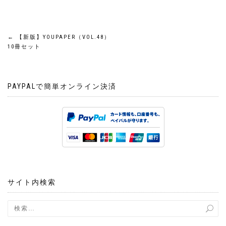
投
←
【新版】YOUPAPER（VOL.48）
10冊セット
稿
ナ
PAYPALで簡単オンライン決済
ビ
ゲ
ー
シ
サイト内検索
ョ
ン